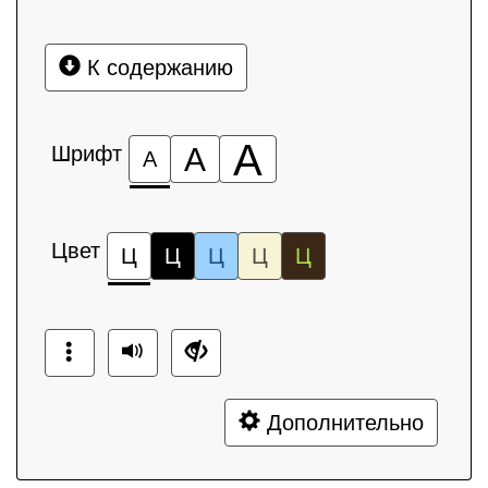
К содержанию
А
Шрифт
А
А
Цвет
Ц
Ц
Ц
Ц
Ц
Дополнительно