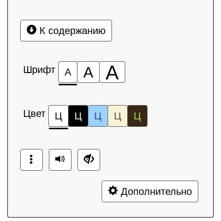
К содержанию
А
Шрифт
А
А
Цвет
Ц
Ц
Ц
Ц
Ц
Дополнительно