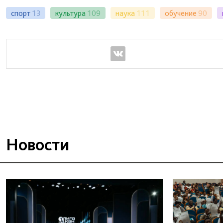
спорт
13
культура
109
наука
111
обучение
90
Новости