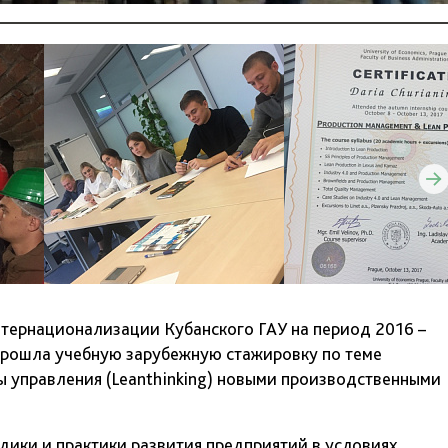
нтернационализации Кубанского ГАУ на период 2016 –
 прошла учебную зарубежную стажировку по теме
управления (Leanthinking) новыми производственными
дики и практики развития предприятий в условиях