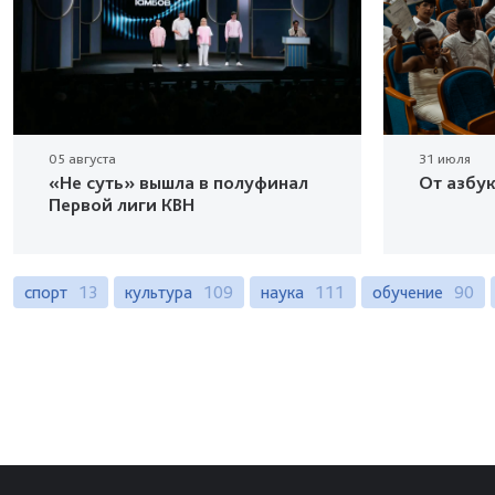
05 августа
31 июля
«Не суть» вышла в полуфинал
От азбу
Первой лиги КВН
спорт
13
культура
109
наука
111
обучение
90