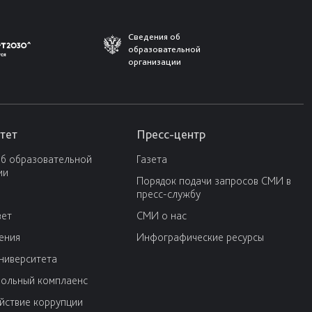
Сведения об
образовательной
организации
тет
Пресс-центр
об образовательной
Газета
ии
Порядок подачи запросов СМИ в
пресс-службу
вет
СМИ о нас
ения
Инфографические ресурсы
университета
ольный комплаенс
йствие коррупции