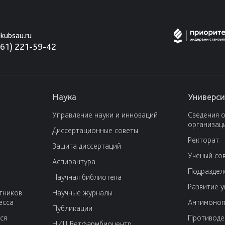
kubsau.ru
861) 221-59-42
Наука
Универси
Управление науки и инноваций
Сведения 
организац
Диссертационные советы
Ректорат
Защита диссертаций
Ученый со
Аспирантура
Подраздел
Научная библиотека
Развитие 
тников
Научные журналы
есса
Антимоноп
Публикации
ся
Противоде
НИЦ Ветфармбиоцентр