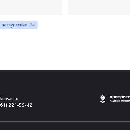
поступление
24
kubsau.ru
861) 221-59-42