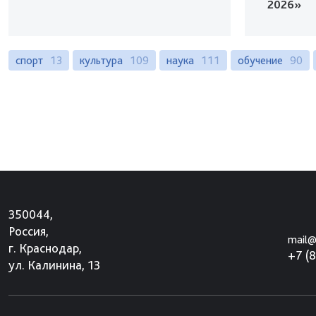
2026»
спорт
13
культура
109
наука
111
обучение
90
350044,
Россия,
mail@
г. Краснодар,
+7 (
ул. Калинина, 13