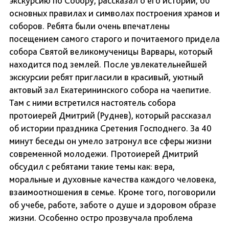
экскурсию по Собору, рассказал о его истории, об
основных правилах и символах построения храмов и
соборов. Ребята были очень впечатлены
посещением самого старого и почитаемого придела
собора Святой великомученицы Варвары, который
находится под землей. После увлекательнейшей
экскурсии ребят пригласили в красивый, уютный
актовый зал Екатерининского собора на чаепитие.
Там с ними встретился настоятель собора
протоиерей Дмитрий (Руднев), который рассказал
об истории праздника Сретения Господнего. За 40
минут беседы он умело затронул все сферы жизни
современной молодежи. Протоиерей Дмитрий
обсудил с ребятами такие темы как: вера,
моральные и духовные качества каждого человека,
взаимоотношения в семье. Кроме того, поговорили
об учебе, работе, заботе о душе и здоровом образе
жизни. Особенно остро прозвучала проблема