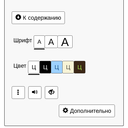
К содержанию
А
Шрифт
А
А
Цвет
Ц
Ц
Ц
Ц
Ц
Дополнительно