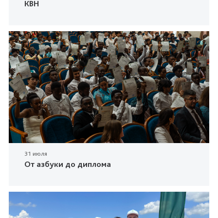
КВН
31 июля
От азбуки до диплома