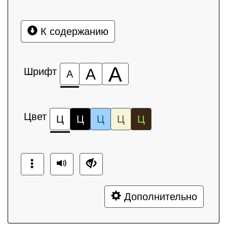
К содержанию
А
Шрифт
А
А
Цвет
Ц
Ц
Ц
Ц
Ц
Дополнительно