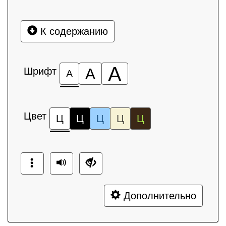
К содержанию
А
Шрифт
А
А
Цвет
Ц
Ц
Ц
Ц
Ц
Дополнительно