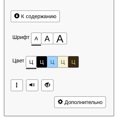
К содержанию
А
Шрифт
А
А
Цвет
Ц
Ц
Ц
Ц
Ц
Дополнительно