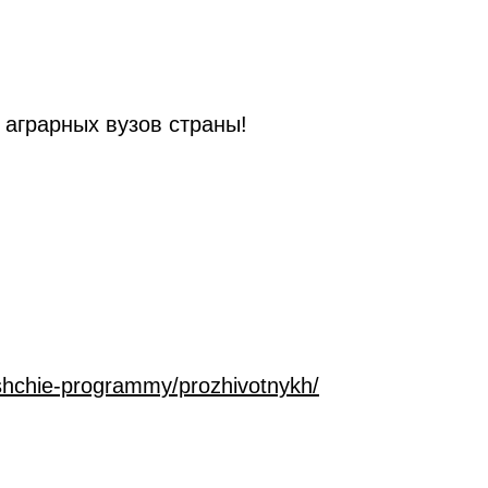
 аграрных вузов страны!
ushchie-programmy/prozhivotnykh/