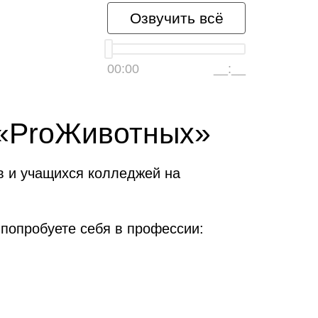
Озвучить всё
00:00
__:__
 «ProЖивотных»
в и учащихся колледжей на
 попробуете себя в профессии: