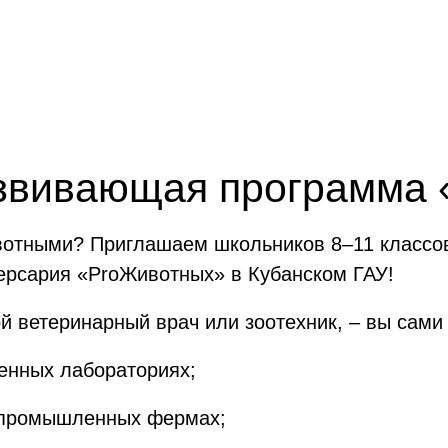
звивающая программа
ивотными? Приглашаем школьников 8–11 классо
ерсария «ProЖивотных» в Кубанском ГАУ!
кой ветеринарный врач или зоотехник, – вы сами
енных лабораториях;
а промышленных фермах;