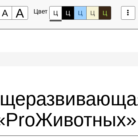
А
А
Цвет
Ц
Ц
Ц
Ц
Ц
бщеразвивающа
«ProЖивотных»