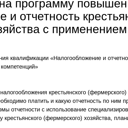
 на программу повыше
 и отчетность крестья
озяйства с применение
ия квалификации «Налогообложение и отчетнос
 компетенций»
 налогообложения крестьянского (фермерского) 
еобходимо платить и какую отчетность по ним п
рмы отчетности с использование специализиро
у крестьянского (фермерского) хозяйства, пла