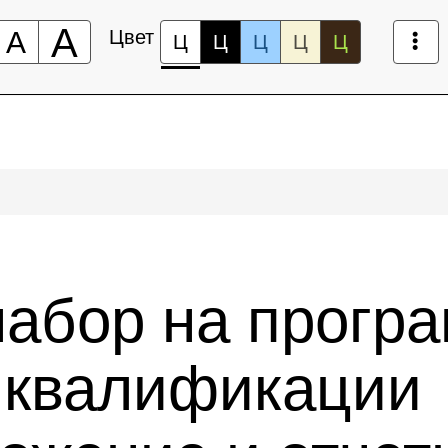
А
А
Цвет
Ц
Ц
Ц
Ц
Ц
набор на прогр
 квалификации