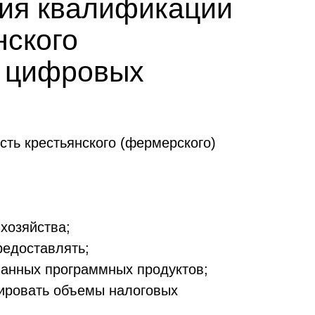
ния квалификации
нского
м цифровых
ть крестьянского (фермерского)
хозяйства;
редоставлять;
ванных программных продуктов;
нировать объемы налоговых