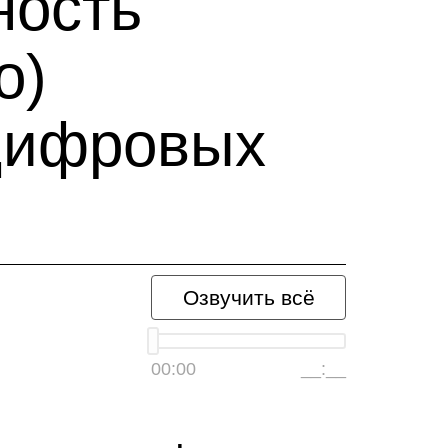
ность
о)
 цифровых
Озвучить всё
00:00
__:__