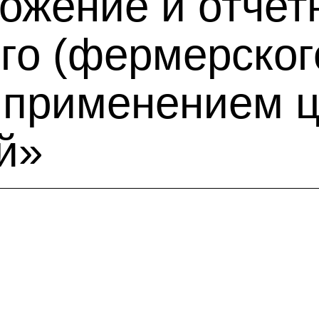
ожение и отчет
го (фермерског
с применением
й»