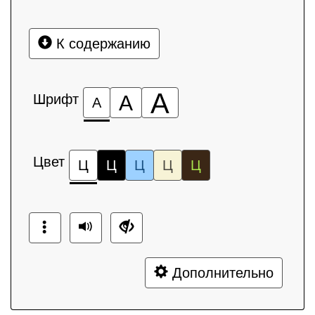
К содержанию
А
Шрифт
А
А
Цвет
Ц
Ц
Ц
Ц
Ц
Дополнительно