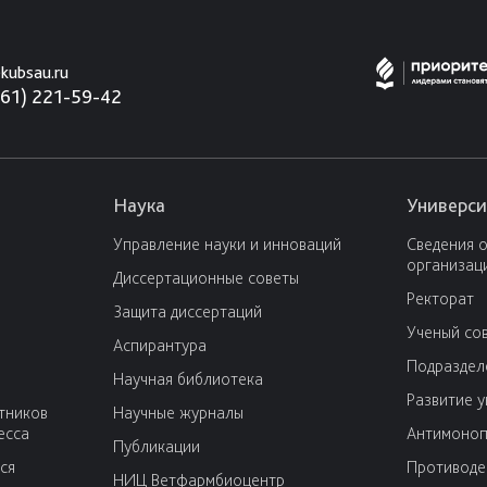
kubsau.ru
861) 221-59-42
Наука
Универси
Управление науки и инноваций
Сведения 
организац
Диссертационные советы
Ректорат
Защита диссертаций
Ученый со
Аспирантура
Подраздел
Научная библиотека
Развитие 
тников
Научные журналы
есса
Антимоноп
Публикации
ся
Противоде
НИЦ Ветфармбиоцентр