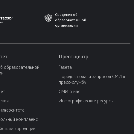
Сведения об
образовательной
организации
тет
Пресс-центр
об образовательной
Газета
ии
Порядок подачи запросов СМИ в
пресс-службу
вет
СМИ о нас
ения
Инфографические ресурсы
университета
ольный комплаенс
йствие коррупции