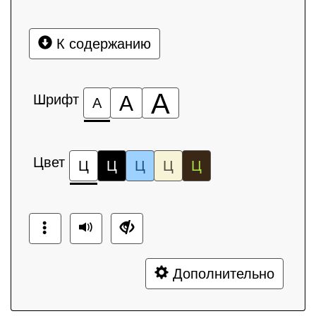
К содержанию
А
Шрифт
А
А
Цвет
Ц
Ц
Ц
Ц
Ц
Дополнительно