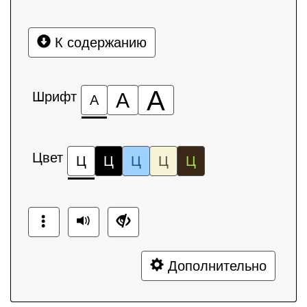
К содержанию
А
Шрифт
А
А
Цвет
Ц
Ц
Ц
Ц
Ц
Дополнительно