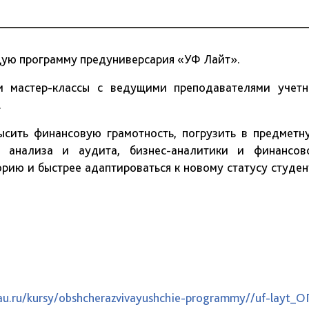
щую программу предуниверсария «УФ Лайт».
 и мастер-классы с ведущими преподавателями учетн
.
ысить финансовую грамотность, погрузить в предметн
а, анализа и аудита, бизнес-аналитики и финансов
рию и быстрее адаптироваться к новому статусу студен
.
sau.ru/kursy/obshcherazvivayushchie-programmy//uf-layt_О