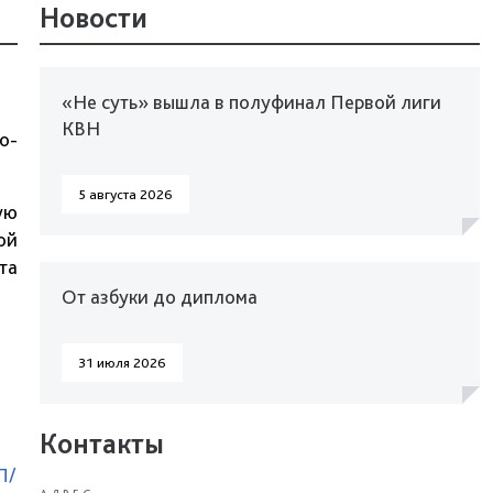
Новости
«Не суть» вышла в полуфинал Первой лиги
КВН
о-
5 августа 2026
ую
ой
та
От азбуки до диплома
31 июля 2026
Контакты
П/