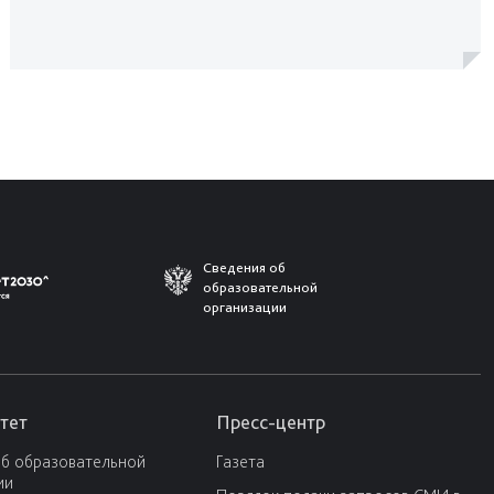
Сведения об
образовательной
организации
тет
Пресс-центр
об образовательной
Газета
ии