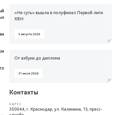
ый
«Не суть» вышла в полуфинал Первой лиги
ых
КВН
ям
5 августа 2026
ри
От азбуки до диплома
го
31 июля 2026
Контакты
АДРЕС
350044, г. Краснодар, ул. Калинина, 13, пресс-
служба