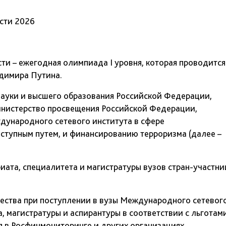
сти 2026
и – ежегодная олимпиада I уровня, которая проводится
димира Путина.
ауки и высшего образования Российской Федерации,
нистерство просвещения Российской Федерации,
дународного сетевого института в сфере
ступным путем, и финансированию терроризма (далее –
ата, специалитета и магистратуры вузов стран-участни
ства при поступлении в вузы Международного сетевог
 магистратуры и аспирантуры в соответствии с льготам
я в Росфинмониторинге и других организациях.