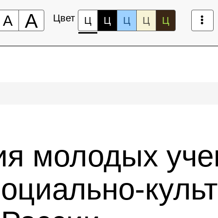
А
А
Цвет
Ц
Ц
Ц
Ц
Ц
я молодых уче
социально-куль