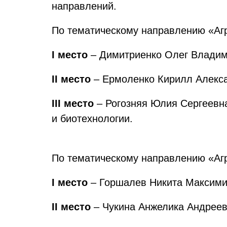
направлений.
По тематическому направлению «Агр
I место
– Димитриенко Олег Владими
II место
– Ермоленко Кирилл Алекса
III место
– Рогозняя Юлия Сергеевна
и биотехнологии.
По тематическому направлению «Аг
I место
– Горшалев Никита Максимил
II место
– Чукина Анжелика Андреевн