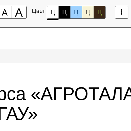
А
А
Цвет
Ц
Ц
Ц
Ц
Ц
урса «АГРОТАЛ
 ГАУ»