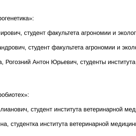
огенетика»:
рович, студент факультета агрономии и эколог
ндрович, студент факультета агрономии и экол
, Рогозний Антон Юрьевич, студенты института
робиотех»:
ианович, студент института ветеринарной меди
а, студентка института ветеринарной медицины