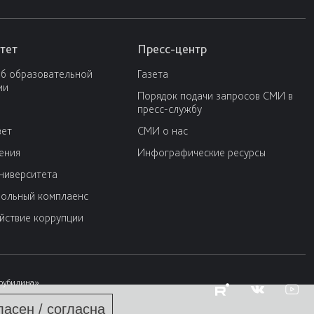
тет
Пресс-центр
об образовательной
Газета
ии
Порядок подачи запросов СМИ в
пресс-службу
вет
СМИ о нас
ения
Инфографические ресурсы
университета
ольный комплаенс
йствие коррупции
Трубилина»
ласен / согласна