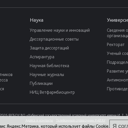
Наука
Универси
Управление науки и инноваций
Сведения 
организац
Диссертационные советы
Ректорат
Защита диссертаций
Ученый со
Аспирантура
Подраздел
Научная библиотека
Развитие 
тников
Научные журналы
есса
Антимоноп
Публикации
ся
Противоде
НИЦ Ветфармбиоцентр
2026 ФГБОУ ВО «Кубанский государственный аграрный университет имени И. Т. 
Адреса и контакты
Телефонный справочник КубГАУ
Я сог
вис Яндекс.Метрика, который использует файлы Cookie.