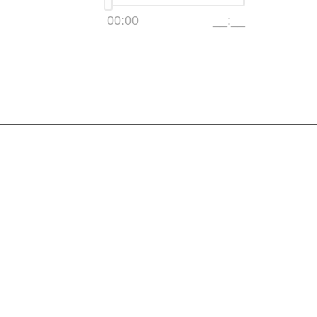
00:00
__:__