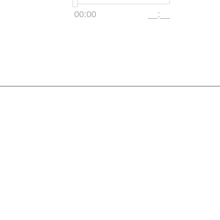
00:00
__:__