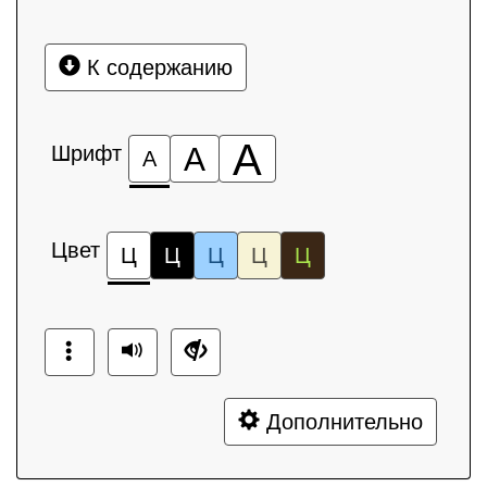
К содержанию
А
Шрифт
А
А
Цвет
Ц
Ц
Ц
Ц
Ц
Дополнительно