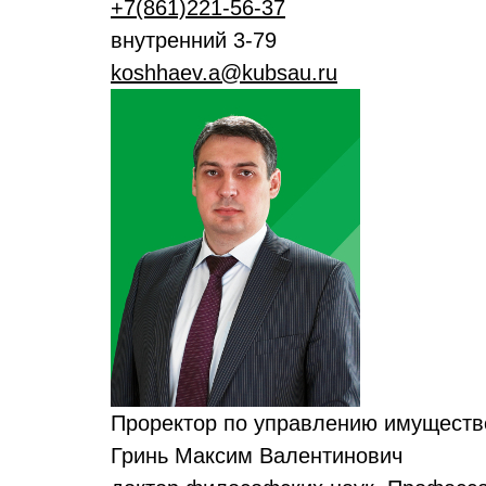
+7(861)221-56-37
внутренний 3-79
koshhaev.a@kubsau.ru
Проректор по управлению имущест
Гринь Максим Валентинович