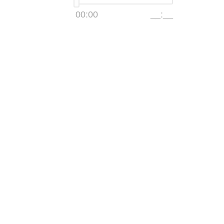
00:00
__:__