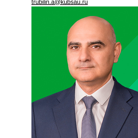
trubilin.a@kubsau.ru