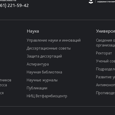
861) 221-59-42
Наука
Универси
Управление науки и инноваций
Сведения 
организац
Диссертационные советы
Ректорат
Защита диссертаций
Ученый со
Аспирантура
Подраздел
Научная библиотека
Развитие 
тников
Научные журналы
есса
Антимоноп
Публикации
ся
Противоде
НИЦ Ветфармбиоцентр