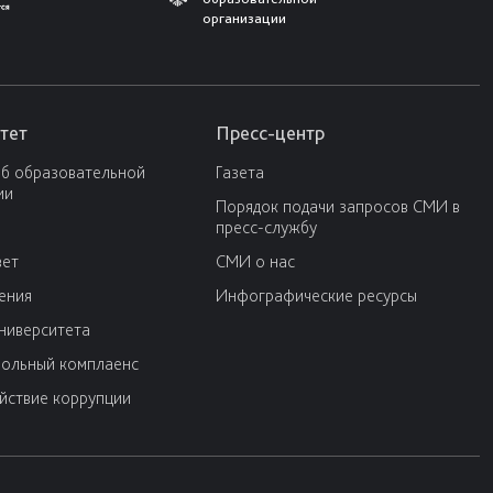
организации
тет
Пресс-центр
об образовательной
Газета
ии
Порядок подачи запросов СМИ в
пресс-службу
вет
СМИ о нас
ения
Инфографические ресурсы
университета
ольный комплаенс
йствие коррупции