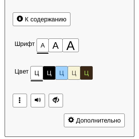
К содержанию
А
Шрифт
А
А
Цвет
Ц
Ц
Ц
Ц
Ц
Дополнительно