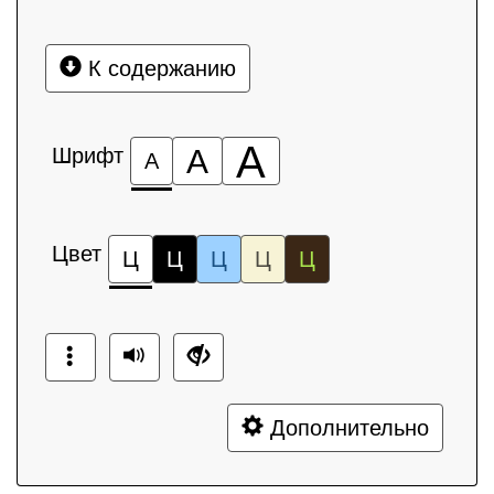
К содержанию
А
Шрифт
А
А
Цвет
Ц
Ц
Ц
Ц
Ц
Дополнительно