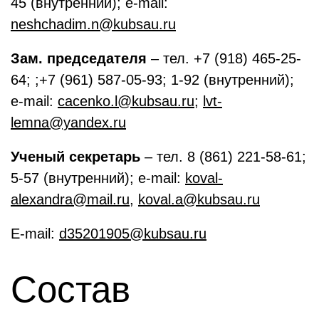
45 (внутренний); e-mail:
neshchadim.n@kubsau.ru
Зам. председателя
– тел. +7 (918) 465-25-
64; ;+7 (961) 587-05-93; 1-92 (внутренний);
e-mail:
cacenko.l@kubsau.ru
;
lvt-
lemna@yandex.ru
Ученый секретарь
– тел. 8 (861) 221-58-61;
5-57 (внутренний); e-mail:
koval-
alexandra@mail.ru
,
koval.a@kubsau.ru
E-mail:
d35201905@kubsau.ru
Состав