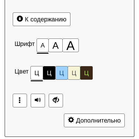
К содержанию
А
Шрифт
А
А
Цвет
Ц
Ц
Ц
Ц
Ц
Дополнительно