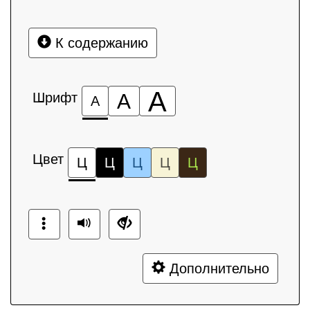
К содержанию
А
Шрифт
А
А
Цвет
Ц
Ц
Ц
Ц
Ц
Дополнительно