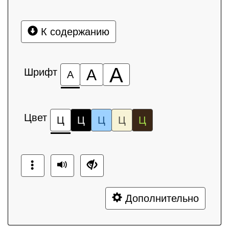
К содержанию
А
Шрифт
А
А
Цвет
Ц
Ц
Ц
Ц
Ц
Дополнительно