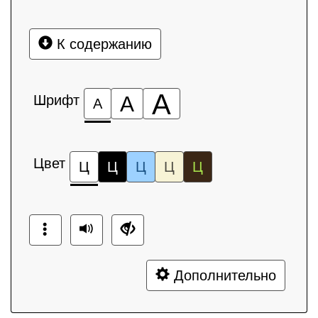
К содержанию
А
Шрифт
А
А
Цвет
Ц
Ц
Ц
Ц
Ц
Дополнительно