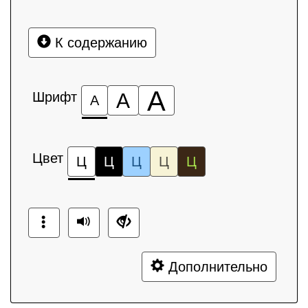
К содержанию
А
Шрифт
А
А
Цвет
Ц
Ц
Ц
Ц
Ц
Дополнительно