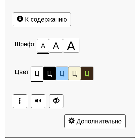
К содержанию
А
Шрифт
А
А
Цвет
Ц
Ц
Ц
Ц
Ц
Дополнительно