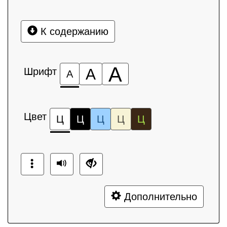
К содержанию
А
Шрифт
А
А
Цвет
Ц
Ц
Ц
Ц
Ц
Дополнительно