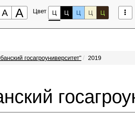
А
А
Цвет
Ц
Ц
Ц
Ц
Ц
убанский госагроуниверситет"
2019
анский госагроу