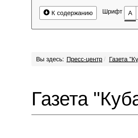
Шрифт
К содержанию
А
Вы здесь:
Пресс-центр
Газета "К
Газета "Куб