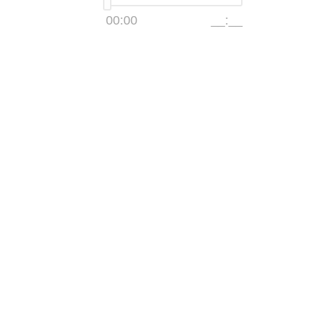
00:00
__:__