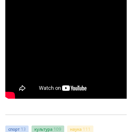
спорт
13
культура
109
наука
111