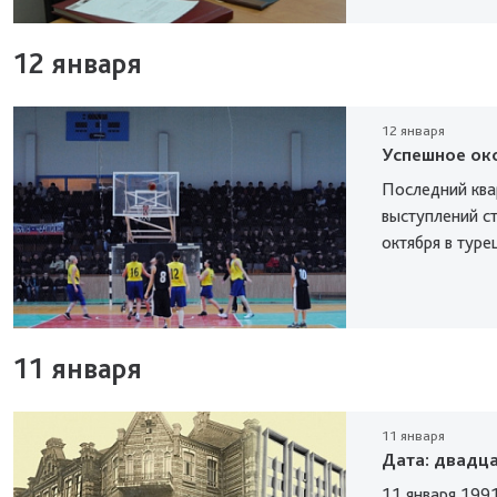
12 января
12 января
Успешное ок
Последний ква
выступлений ст
октября в турец
11 января
11 января
Дата: двадца
11 января 199