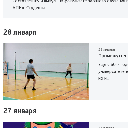
Состоялся 46-й выпуск на факультете заочного обучения 
АПК». Студенты ...
28 января
28 января
Промежуточн
Еще с 60-х го
университете 
но и...
27 января
27 января