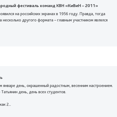
ародный фестиваль команд КВН «КиВиН – 2011»
явился на российских экранах в 1956 году. Правда, тогда
а несколько другого формата – главным участником являлся
нь
ом январе день, окрашенный радостным, весенним настроением.
– Татьянин день, день всех студентов.
к 2...