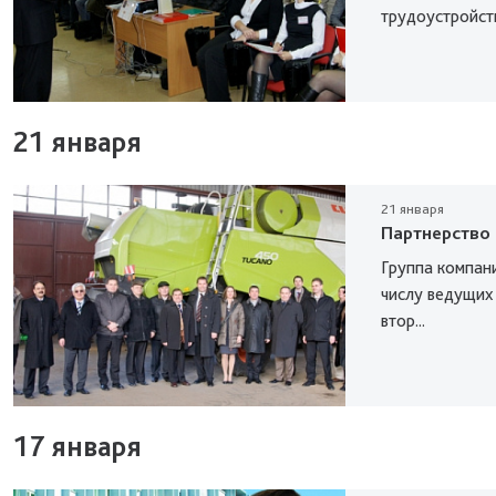
трудоустройству
21 января
21 января
Партнерство
Группа компани
числу ведущих
втор...
17 января