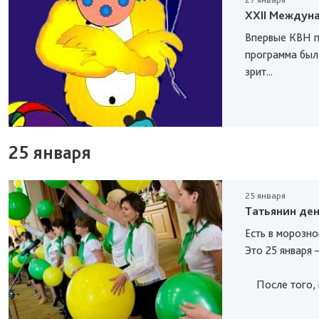
XXII Междун
Впервые КВН по
программа был
зрит...
25 января
25 января
Татьянин де
Есть в морозн
Это 25 января 
После того, ка