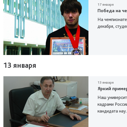
17 января
Победа на ч
На чемпионате 
декабря, студе
13 января
13 января
Яркий приме
Наш университ
кадрами России
кандидата нау..