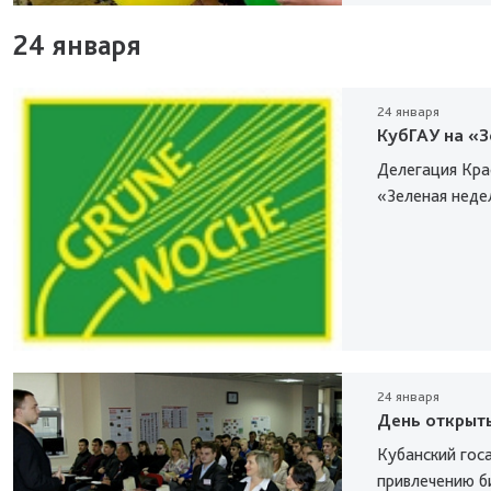
24 января
24 января
КубГАУ на «
Делегация Кра
«Зеленая недел
24 января
День открыт
Кубанский гос
привлечению би