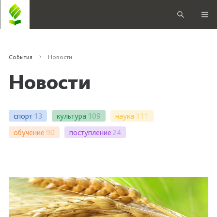
События
Новости
Новости
спорт
13
культура
109
наука
111
обучение
90
поступление
24