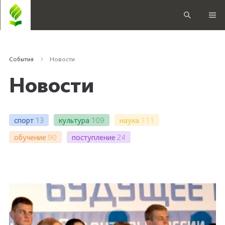
События
Новости
Новости
спорт
13
культура
109
наука
111
обучение
90
поступление
24