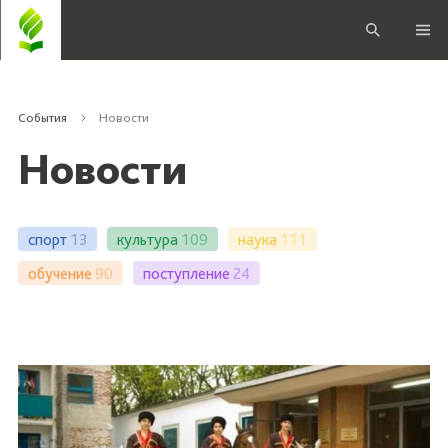
События
Новости
Новости
спорт
13
культура
109
наука
111
обучение
90
поступление
24