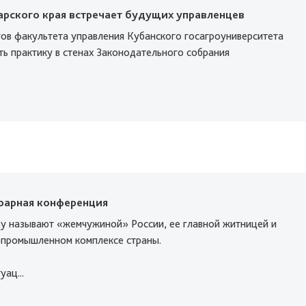
арского края встречает будущих управленцев
тов факультета управления Кубанского госагроуниверситета
ть практику в стенах Законодательного собрания
грарная конференция
ву называют «жемчужиной» России, ее главной житницей и
опромышленном комплексе страны.
ац...