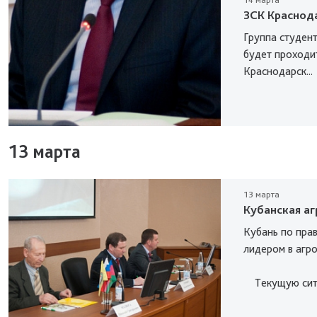
ЗСК Краснод
Группа студен
будет проходи
Краснодарск...
13 марта
13 марта
Кубанская а
Кубань по пра
лидером в агр
Текущую ситу