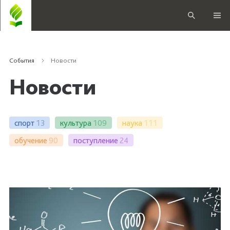
События
Новости
Новости
спорт
13
культура
109
наука
111
обучение
90
поступление
24