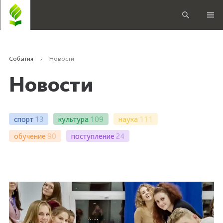
События
Новости
Новости
спорт
13
культура
109
наука
111
обучение
90
поступление
24