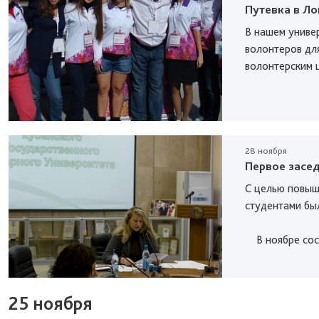
Путевка в Л
В нашем универ
волонтеров для
волонтерским ц
28 ноября
Первое засе
С целью повыш
студентами бы
В ноябре сост
25 ноября