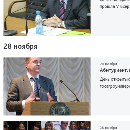
прошла V Всер
28 ноября
28 ноября
Абитуриент, 
День открытых
госагроуниверс
28 ноября