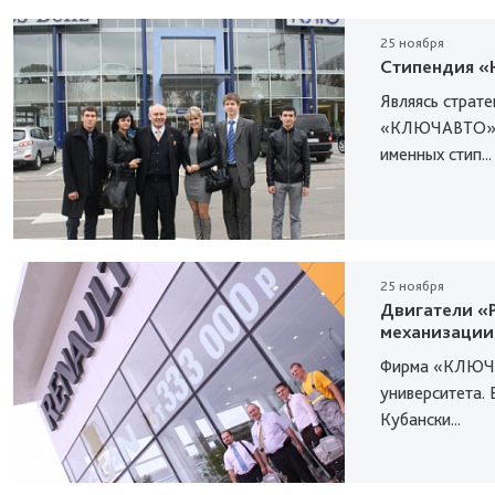
25 ноября
Стипендия «
Являясь страт
«КЛЮЧАВТО» о
именных стип...
25 ноября
Двигатели «
механизации
Фирма «КЛЮЧАВ
университета.
Кубански...