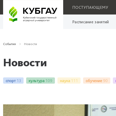
ПОСТУПАЮЩЕМУ
Расписание занятий
События
Новости
Новости
спорт
13
культура
109
наука
111
обучение
90