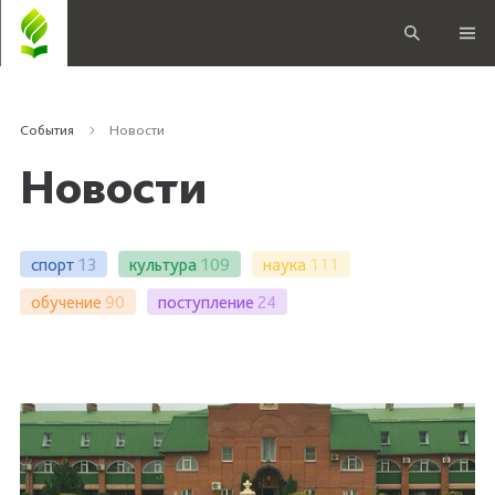
События
Новости
Новости
спорт
13
культура
109
наука
111
обучение
90
поступление
24