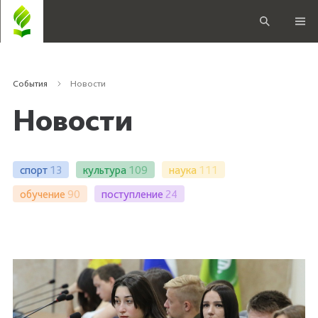
События
Новости
Новости
спорт
13
культура
109
наука
111
обучение
90
поступление
24