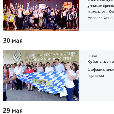
умники» приня
факультета Ку
филиала Финан
30 мая
30 мая
Кубанское г
С официальным
Германии
29 мая