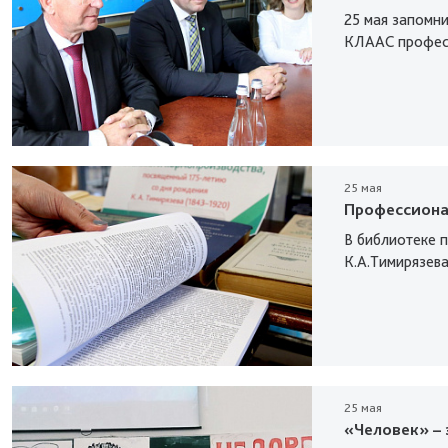
25 мая запомни
КЛААС профес
25 мая
Профессиона
В библиотеке 
К.А.Тимирязева
25 мая
«Человек» – 