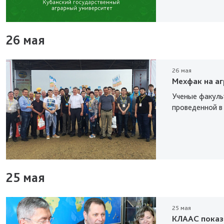
26 мая
26 мая
Мехфак на а
Ученые факуль
проведенной в
25 мая
25 мая
КЛААС показа