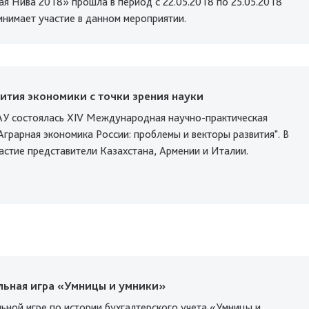
я Нива 2018» прошла в период с 22.05.2018 по 25.05.2018
ринимает участие в данном мероприятии.
ития экономики с точки зрения науки
АУ состоялась XIV Международная научно-практическая
грарная экономика России: проблемы и векторы развития". В
астие представители Казахстана, Армении и Италии.
льная игра «Умницы и умники»
ьной игре по истории бухгалтерского учета «Умницы и