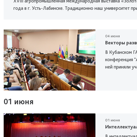
XVIII агропромышленная международная выставка «Золота
года в г. Усть-Лабинске. Традиционно наш университет п
04 июня
Векторы разв
В Кубанском Г
конференция "А
ней приняли уч
01 июня
01 июня
Интеллектуа
В интеллектуал