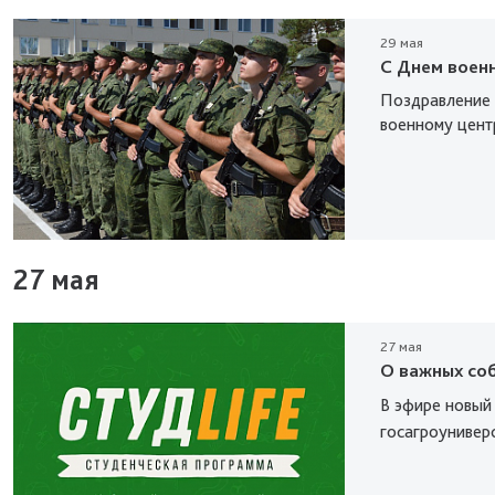
29 мая
С Днем воен
Поздравление 
военному цент
27 мая
27 мая
О важных соб
В эфире новый
госагроунивер