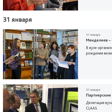
31 января
31 января
Менделеев –
В вузе органи
рождения вели
31 января
Партнерские 
Делегация вуза
CLAAS.