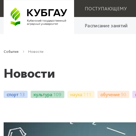
ПОСТУПАЮЩЕМУ
Расписание занятий
События
Новости
Новости
спорт
13
культура
109
наука
111
обучение
90