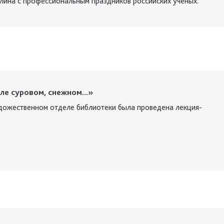
лина с профессиональным праздников российских ученых.
ле суровом, снежном...»
удожественном отделе библиотеки была проведена лекция-